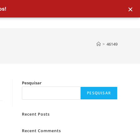
×
os!
>
46149
Pesquisar
PESQUISAR
Recent Posts
Recent Comments