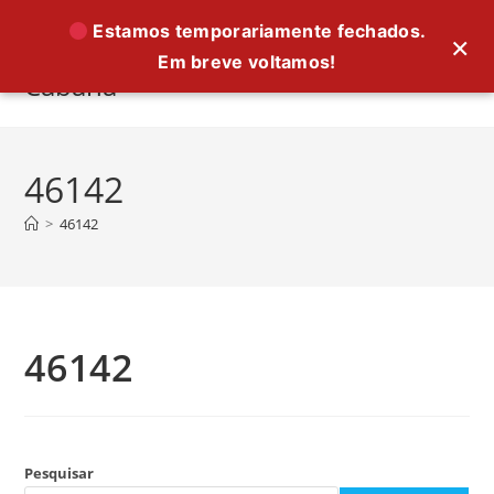
Ir
Estamos temporariamente fechados.
×
para
Em breve voltamos!
o
Cabana
conteúdo
46142
>
46142
46142
Pesquisar