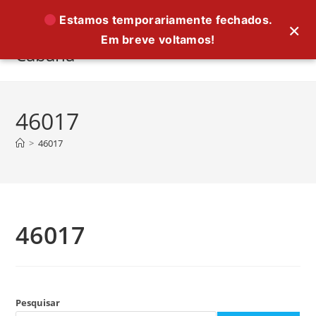
Ir
Estamos temporariamente fechados.
×
para
Em breve voltamos!
o
Cabana
conteúdo
46017
>
46017
46017
Pesquisar