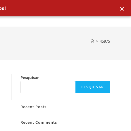
×
os!
>
45975
Pesquisar
PESQUISAR
Recent Posts
Recent Comments