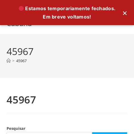
Ir
Estamos temporariamente fechados.
×
para
Em breve voltamos!
o
Cabana
conteúdo
45967
>
45967
45967
Pesquisar