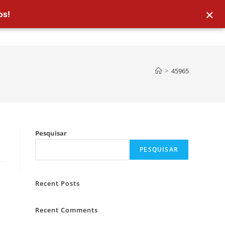
×
os!
>
45965
Pesquisar
PESQUISAR
Recent Posts
Recent Comments