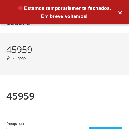
Ir
Estamos temporariamente fechados.
×
para
Em breve voltamos!
o
Cabana
conteúdo
45959
>
45959
45959
Pesquisar