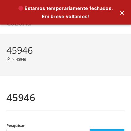
Ir
Estamos temporariamente fechados.
×
para
Em breve voltamos!
o
Cabana
conteúdo
45946
>
45946
45946
Pesquisar