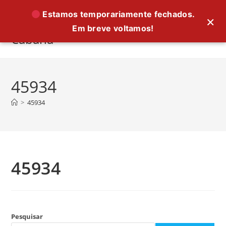
Ir
Estamos temporariamente fechados.
×
para
Em breve voltamos!
o
Cabana
conteúdo
45934
>
45934
45934
Pesquisar