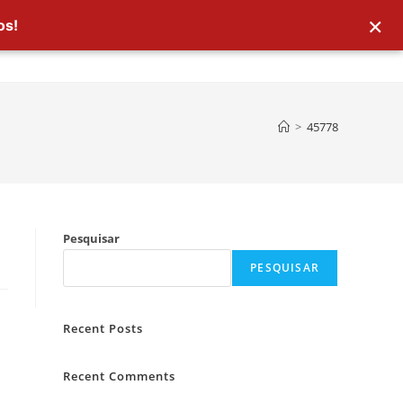
×
os!
>
45778
Pesquisar
PESQUISAR
Recent Posts
Recent Comments