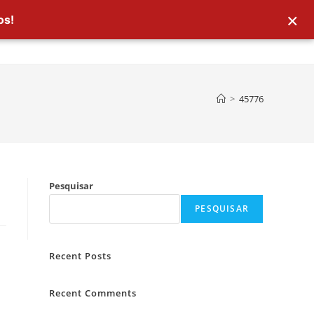
×
os!
>
45776
Pesquisar
PESQUISAR
Recent Posts
Recent Comments