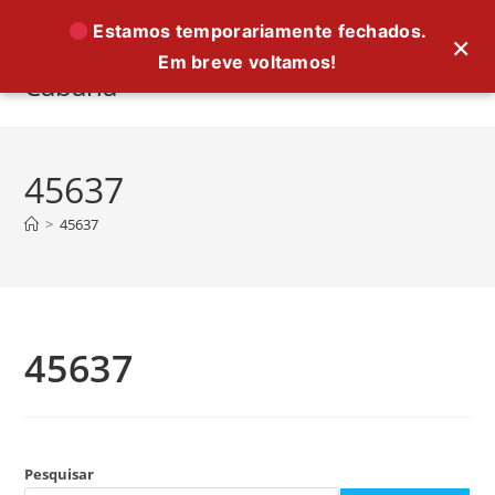
Ir
Estamos temporariamente fechados.
×
para
Em breve voltamos!
o
Cabana
conteúdo
45637
>
45637
45637
Pesquisar