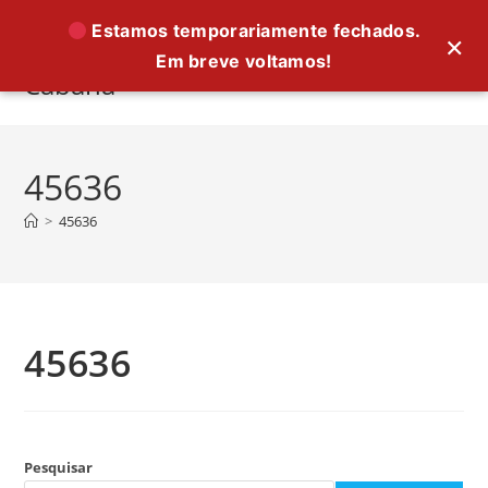
Ir
Estamos temporariamente fechados.
×
para
Em breve voltamos!
o
Cabana
conteúdo
45636
>
45636
45636
Pesquisar