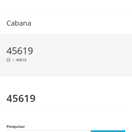
Ir
para
o
Cabana
conteúdo
45619
>
45619
45619
Pesquisar