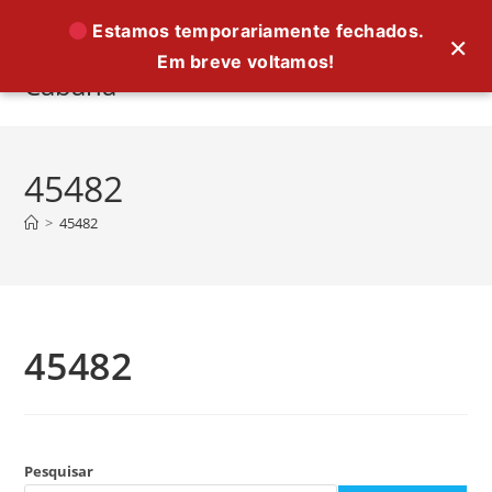
Ir
Estamos temporariamente fechados.
×
para
Em breve voltamos!
o
Cabana
conteúdo
45482
>
45482
45482
Pesquisar