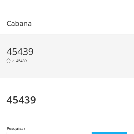
Ir
para
o
Cabana
conteúdo
45439
>
45439
45439
Pesquisar