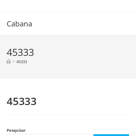
Ir
para
o
Cabana
conteúdo
45333
>
45333
45333
Pesquisar