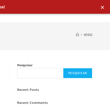
×
os!
>
45332
Pesquisar
PESQUISAR
Recent Posts
Recent Comments