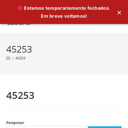
Ir
Estamos temporariamente fechados.
×
para
Em breve voltamos!
o
Cabana
conteúdo
45253
>
45253
45253
Pesquisar