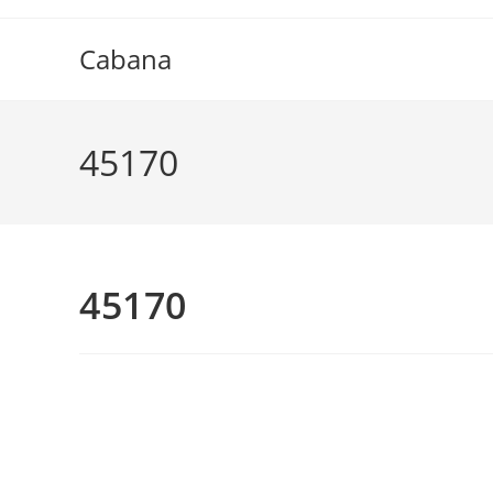
Ir
para
Cabana
o
conteúdo
45170
45170