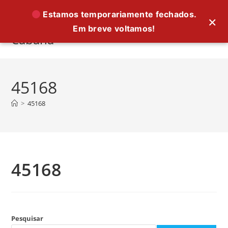
Ir
Estamos temporariamente fechados.
×
para
Em breve voltamos!
o
Cabana
conteúdo
45168
>
45168
45168
Pesquisar