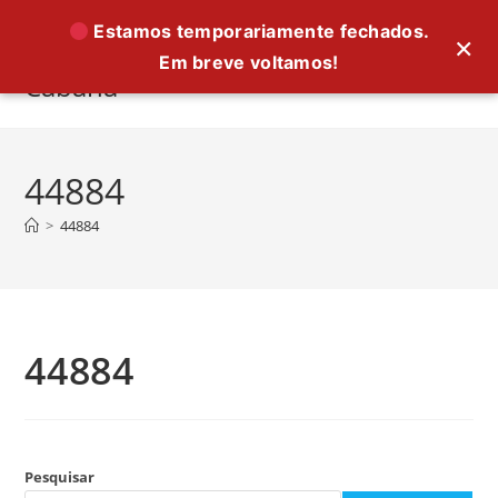
Ir
Estamos temporariamente fechados.
×
para
Em breve voltamos!
o
Cabana
conteúdo
44884
>
44884
44884
Pesquisar