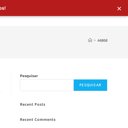
×
os!
>
44868
Pesquisar
PESQUISAR
Recent Posts
Recent Comments