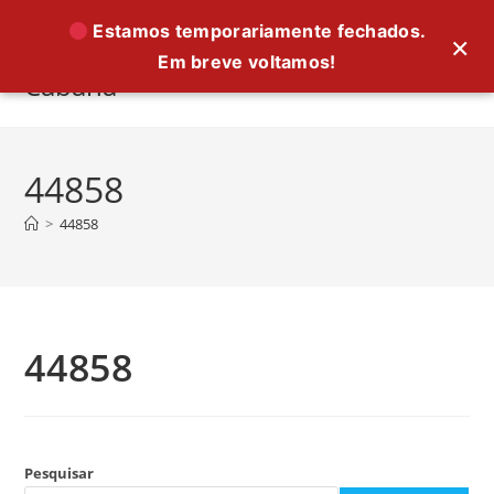
Ir
Estamos temporariamente fechados.
×
para
Em breve voltamos!
o
Cabana
conteúdo
44858
>
44858
44858
Pesquisar