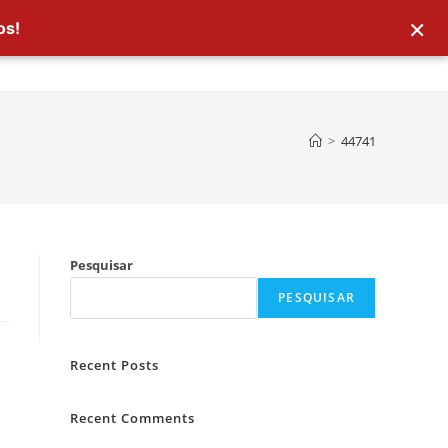
×
os!
>
44741
Pesquisar
PESQUISAR
Recent Posts
Recent Comments