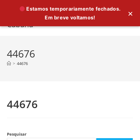
Ir
Estamos temporariamente fechados.
×
para
Em breve voltamos!
o
Cabana
conteúdo
44676
>
44676
44676
Pesquisar