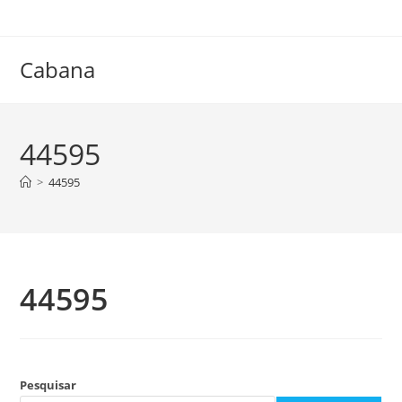
Ir
para
o
Cabana
conteúdo
44595
>
44595
44595
Pesquisar