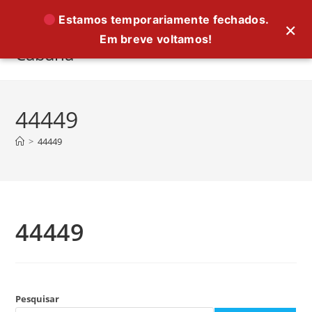
Ir
Estamos temporariamente fechados.
×
para
Em breve voltamos!
o
Cabana
conteúdo
44449
>
44449
44449
Pesquisar