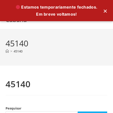
Ir
Estamos temporariamente fechados.
×
para
Em breve voltamos!
o
Cabana
conteúdo
45140
>
45140
45140
Pesquisar